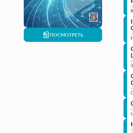
R
ПОСМОТРЕТЬ
F
З
С
Ц