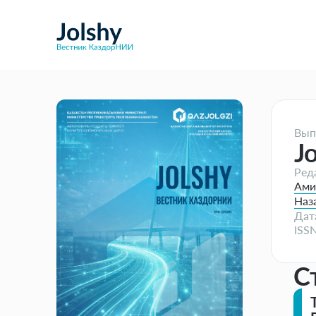
Вып
J
Ред
Ами
Наза
Дат
ISSN
С