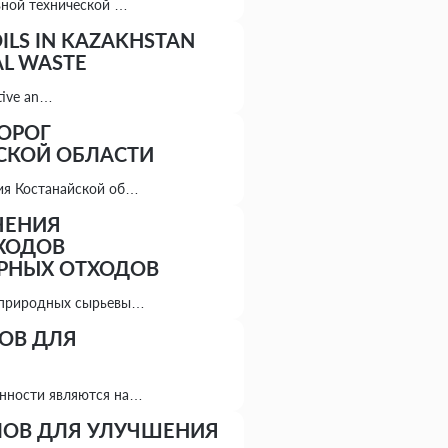
вной технической …
OILS IN KAZAKHSTAN
AL WASTE
ctive an…
ОРОГ
СКОЙ ОБЛАСТИ
ия Костанайской об…
ЧЕНИЯ
ХОДОВ
РНЫХ ОТХОДОВ
й природных сырьевы…
ОВ ДЛЯ
енности являются на…
ОВ ДЛЯ УЛУЧШЕНИЯ