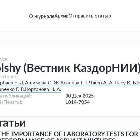
Архив
Отправить статью
О журнале
уск
olshy (Вестник КаздорНИИ
акторы
рбаев Е. Д.
Ашимова С. Ж.
Асанова Г. Т.
Чжен А. А.
Тілеу Қ. Б.
Б
ренко Г. В.
Корганова Н. А.
а публикаций:
30 Дек 2025
 (Печать):
1814-7054
татьи
THE IMPORTANCE OF LABORATORY TESTS FOR