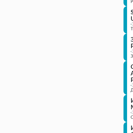
Р
T
З
Д
О