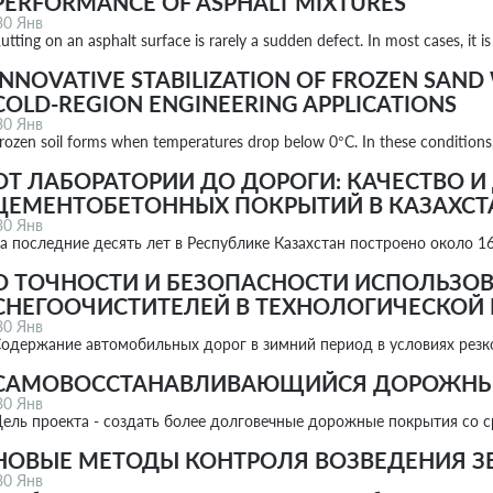
PERFORMANCE OF ASPHALT MIXTURES
30 Янв
utting on an asphalt surface is rarely a sudden defect. In most cases, it i
INNOVATIVE STABILIZATION OF FROZEN SAND
COLD-REGION ENGINEERING APPLICATIONS
30 Янв
rozen soil forms when temperatures drop below 0°C. In these condition
ОТ ЛАБОРАТОРИИ ДО ДОРОГИ: КАЧЕСТВО 
ЦЕМЕНТОБЕТОННЫХ ПОКРЫТИЙ В КАЗАХСТ
30 Янв
а последние десять лет в Республике Казахстан построено около 
О ТОЧНОСТИ И БЕЗОПАСНОСТИ ИСПОЛЬЗО
СНЕГООЧИСТИТЕЛЕЙ В ТЕХНОЛОГИЧЕСКОЙ
30 Янв
одержание автомобильных дорог в зимний период в условиях рез
САМОВОССТАНАВЛИВАЮЩИЙСЯ ДОРОЖНЫ
30 Янв
ель проекта - создать более долговечные дорожные покрытия со 
НОВЫЕ МЕТОДЫ КОНТРОЛЯ ВОЗВЕДЕНИЯ 
30 Янв