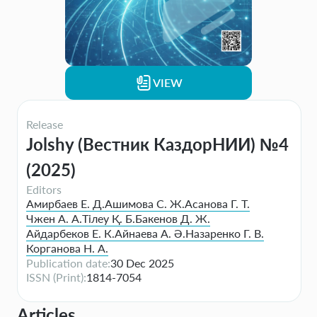
VIEW
Release
Jolshy (Вестник КаздорНИИ) №4
(2025)
Editors
Амирбаев Е. Д.
Ашимова С. Ж.
Асанова Г. Т.
Чжен А. А.
Тілеу Қ. Б.
Бакенов Д. Ж.
Айдарбеков Е. К.
Айнаева А. Ә.
Назаренко Г. В.
Корганова Н. А.
Publication date:
30 Dec 2025
ISSN (Print):
1814-7054
Articles