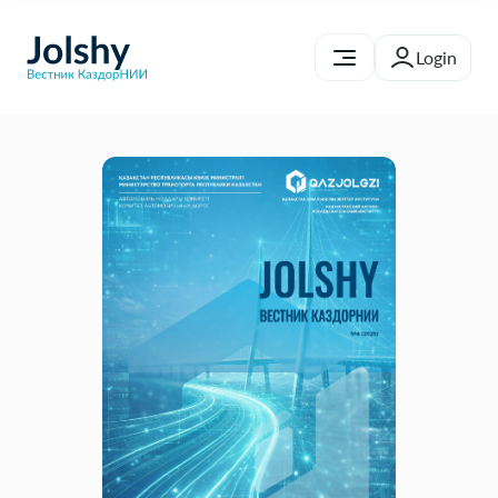
Editorial Board
Submit article
EN
Review
Login
Publication Ethics
For authors