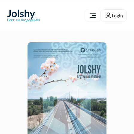
Editorial Board
Submit article
EN
Review
Login
Publication Ethics
For authors